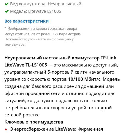
:
Вид коммутатора
Неуправляемый
:
Модель
LiteWave LS1005
Все характеристики
* Изображения и характеристики товара
могут отличаться от реальных параметров.
Пожалуйста, уточняйте информацию у
менеджера.
Неуправляемый настольный коммутатор TP-Link
LiteWave TL-LS1005
— это максимально доступный,
ультракомпактный 5-портовый свитч начального
уровня со скоростью портов
10/100 Мбит/с
. Модель
создана для базового расширения домашней или
офисной проводной сети и отлично подходит для
ситуаций, когда нужно подключить несколько
нетребовательных к скорости устройств к одной
сетевой розетке.
Ключевые преимущества
Энергосбережение LiteWave
: Фирменная