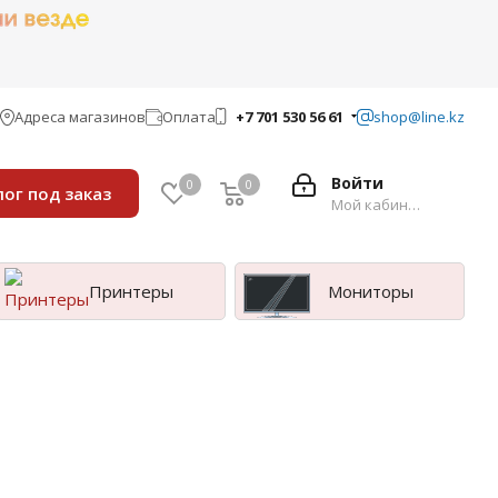
Адреса магазинов
Оплата
+7 701 530 56 61
shop@line.kz
Войти
0
0
лог под заказ
Мой кабинет
Принтеры
Мониторы