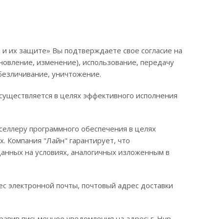
 и их защите» Вы подтверждаете свое согласие на
новление, изменение), использование, передачу
обезличивание, уничтожение.
существляется в целях эффективного исполнения
еллеру программного обеспечения в целях
. Компания "Лайн" гарантирует, что
анных на условиях, аналогичных изложенным в
ес электронной почты, почтовый адрес доставки
равив письменное уведомления на адрес: г. Нур-