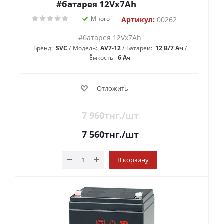
#батарея 12Vx7Ah
Много
Артикул:
00262
#батарея 12Vx7Ah
Бренд:
SVC
Модель:
AV7-12
Батареи:
12 В/7 Aч
Ёмкость:
6 Ач
Отложить
7 960
тнг.
/шт
7 560
тнг.
/шт
В корзину