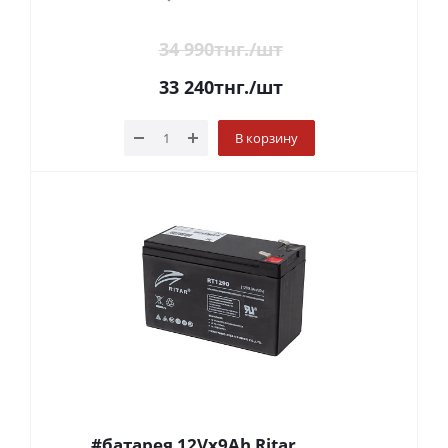
34 990
тнг.
/шт
33 240
тнг.
/шт
В корзину
#батарея 12Vx9Ah Ritar