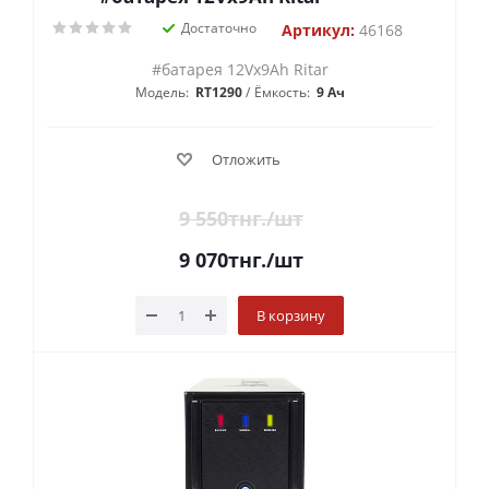
Достаточно
Артикул:
46168
#батарея 12Vx9Ah Ritar
Модель:
RT1290
Ёмкость:
9 Ач
Отложить
9 550
тнг.
/шт
9 070
тнг.
/шт
В корзину