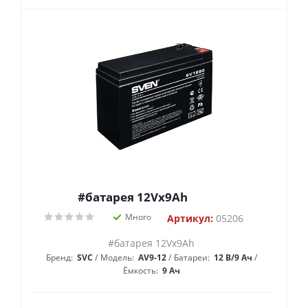
#батарея 12Vx9Ah
Много
Артикул:
05206
#батарея 12Vx9Ah
Бренд:
SVC
Модель:
AV9-12
Батареи:
12 В/9 Ач
Ёмкость:
9 Ач