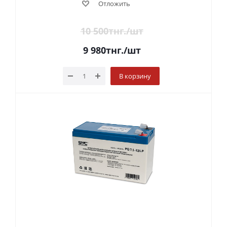
Отложить
10 500
тнг.
/шт
9 980
тнг.
/шт
В корзину