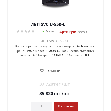
ИБП SVC U-850-L
Мало
Артикул:
28889
ИБП SVC U-850-L
Время зарядки аккумуляторной батареи:
4 - 6 часов
Бренд:
SVC
Модель:
U850-L
Количество выходных
розеток:
6
Батареи:
12 В/8 Ач
Разъемы:
USB
Отложить
37 720
тнг.
/шт
35 820
тнг.
/шт
В корзину