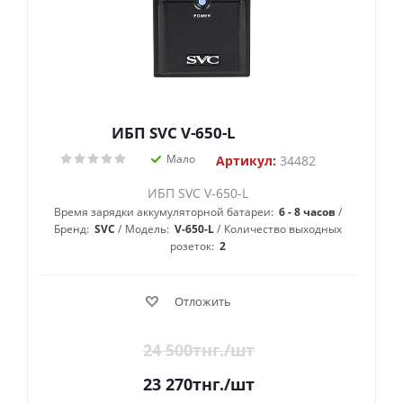
ИБП SVC V-650-L
Мало
Артикул:
34482
ИБП SVC V-650-L
Время зарядки аккумуляторной батареи:
6 - 8 часов
Бренд:
SVC
Модель:
V-650-L
Количество выходных
розеток:
2
Отложить
24 500
тнг.
/шт
23 270
тнг.
/шт