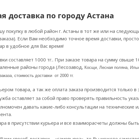
я доставка по городу Астана
у покупку в любой район г. Астаны в тот же или на следующи
аказа). Если Вам необходимо точное время доставки, просто
ар в удобное для Вас время!
ки составляет 1000 тг.. При заказе товара на сумму свыше 1
даленные районы города (Лесозавод,
Косщи, Лесная поляна, Ильи
аказа, стоимость доставки от 2000 тг.
ером товара, а так же оплата заказа производится только в 
ужба оставляет за собой право проверять правильность ука
олномочен давать какие-либо консультации на технические 
ента.
ра в присутствии курьера и все взаиморасчеты должны быть
Вами способ доставки – «самовывоз», то Вы можете самостоя