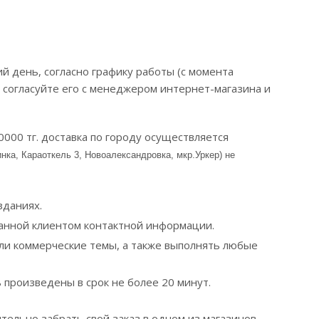
й день, согласно графику работы (с момента
 согласуйте его с менеджером интернет-магазина и
0000 тг. доставка по городу осуществляется
нка, Караоткель 3, Новоалександровка, мкр.Уркер) не
зданиях.
занной клиентом контактной информации.
или коммерческие темы, а также выполнять любые
 произведены в срок не более 20 минут.
тельно забрать свой заказ в одном из магазинов