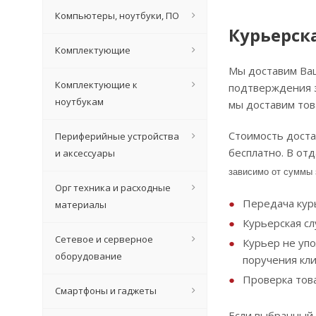
Компьютеры, ноутбуки, ПО
Курьерска
Комплектующие
Мы доставим Ваш
Комплектующие к
подтверждения з
ноутбукам
мы доставим тов
Стоимость достав
Периферийные устройства
бесплатно. В от
и аксессуары
зависимо от суммы з
Орг техника и расходные
Передача курь
материалы
Курьерская сл
Сетевое и серверное
Курьер не уп
оборудование
поручения кли
Проверка това
Смартфоны и гаджеты
Если выбранный 