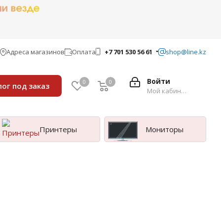
Адреса магазинов
Оплата
+7 701 530 56 61
shop@line.kz
Войти
0
0
лог под заказ
Мой кабинет
Принтеры
Мониторы