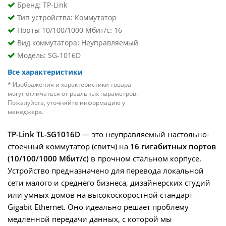
:
Бренд
TP-Link
:
Тип устройства
Коммутатор
:
Порты 10/100/1000 Мбит/с
16
:
Вид коммутатора
Неуправляемый
:
Модель
SG-1016D
Все характеристики
* Изображения и характеристики товара
могут отличаться от реальных параметров.
Пожалуйста, уточняйте информацию у
менеджера.
TP-Link TL-SG1016D
— это
неуправляемый настольно-
стоечный коммутатор (свитч) на
16 гигабитных портов
(10/100/1000 Мбит/с)
в прочном стальном корпусе
.
Устройство предназначено для перевода локальной
сети малого и среднего бизнеса, дизайнерских студий
или умных домов на высокоскоростной стандарт
Gigabit Ethernet. Оно идеально решает проблему
медленной передачи данных, с которой мы