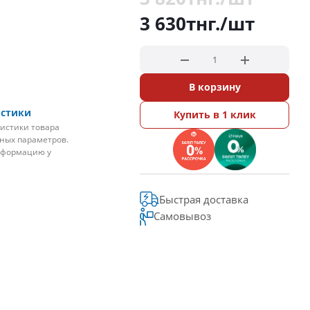
3 630
тнг.
/шт
В корзину
истики
Купить в 1 клик
истики товара
ьных параметров.
нформацию у
Быстрая доставка
Самовывоз