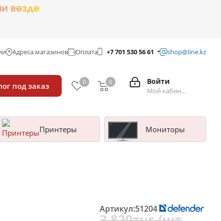
ии
Адреса магазинов
Оплата
+7 701 530 56 61
shop@line.kz
Войти
0
0
лог под заказ
Мой кабинет
Принтеры
Мониторы
Артикул:
51204
3 820
тнг.
/шт