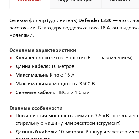
Сетевой фильтр (удлинитель)
Defender L330
— это сило
расстоянии. Благодаря поддержке тока
16 А
, он выдерж
моделями.
Основные характеристики
Количество розеток
: 3 шт (тип F — с заземлением).
Длина кабеля
: 10 метров.
Максимальный ток
: 16 А.
Максимальная мощность
: 3500 Вт.
Сечение кабеля
: ПВС 3 х 1.0 мм².
Главные особенности
Повышенная мощность
: лимит в
3.5 кВт
позволяет 
стиральную машину или электроинструмент).
Длинный кабель
: 10-метровый шнур делает его ид