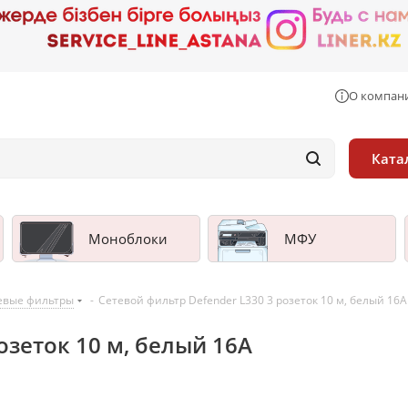
О компан
Ката
Моноблоки
МФУ
евые фильтры
-
Сетевой фильтр Defender L330 3 розеток 10 м, белый 16A
озеток 10 м, белый 16A