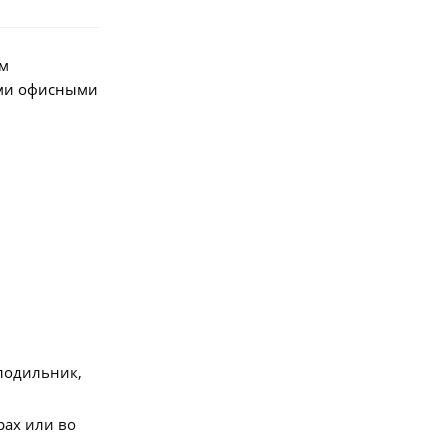
ом
ыми офисными
лодильник,
рах или во