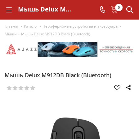
Мышь Delux M912DB Black (Bluetooth)
0
Главная
-
Каталог
-
Периферийные устройства и аксессуары
-
Мыши
-
Мышь Delux M912DB Black (Bluetooth)
Мышь Delux M912DB Black (Bluetooth)