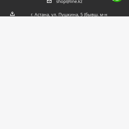
shop@line.kz
г. Астана, ул. Пушкина, 5 (бывш. м-н
Целинный, 15/1)
2026 © Интернет-магазин "ЛАЙНЕР"
Внедрение - Интерактивное агентство ITL