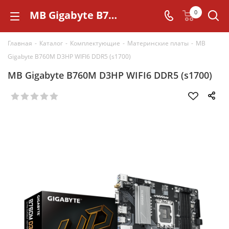
MB Gigabyte B760M D3HP WIFI6 DDR5 (s1700)
0
Главная
-
Каталог
-
Комплектующие
-
Материнские платы
-
MB
Gigabyte B760M D3HP WIFI6 DDR5 (s1700)
MB Gigabyte B760M D3HP WIFI6 DDR5 (s1700)