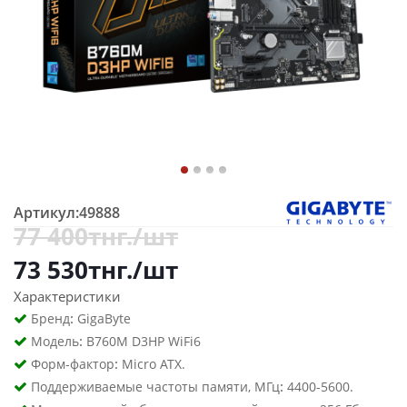
Артикул:
49888
77 400
тнг.
/шт
73 530
тнг.
/шт
Характеристики
:
Бренд
GigaByte
:
Модель
B760M D3HP WiFi6
:
Форм-фактор
Micro ATX.
:
Поддерживаемые частоты памяти, МГц
4400-5600.