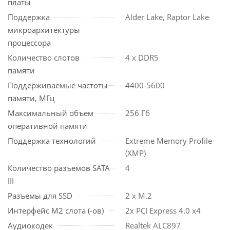
платы
Поддержка
Alder Lake, Raptor Lake
микроархитектуры
процессора
Количество слотов
4 x DDR5
памяти
Поддерживаемые частоты
4400-5600
памяти, МГц
Maксимальный объем
256 Гб
оперативной памяти
Поддержка технологий
Extreme Memory Profile
(XMP)
Количество разъемов SATA
4
III
Разъемы для SSD
2 x M.2
Интерфейс М2 слота (-ов)
2x PCI Express 4.0 х4
Аудиокодек
Realtek ALC897