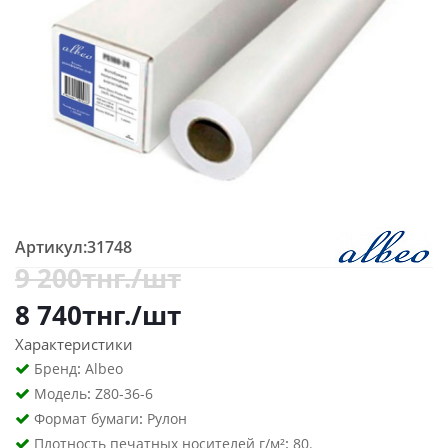
Артикул:
31748
9 200
тнг.
/шт
8 740
тнг.
/шт
Характеристики
:
Бренд
Albeo
:
Модель
Z80-36-6
:
Формат бумаги
Рулон
:
Плотность печатных носителей г/м²
80.