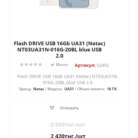
Flash DRIVE USB 16Gb UA31 (Netac)
NT03UA31N-016G-20BL blue USB
2.0
Много
Артикул:
52492
Flash DRIVE USB 16Gb UA31 (Netac) NT03UA31N-
016G-20BL blue USB 2.0
Бренд:
Netac
Модель:
UA31
Объем памяти:
16 Гб
Отложить
2 550
тнг.
/шт
2 420
тнг.
/шт