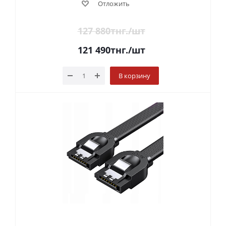
Отложить
127 880
тнг.
/шт
121 490
тнг.
/шт
В корзину