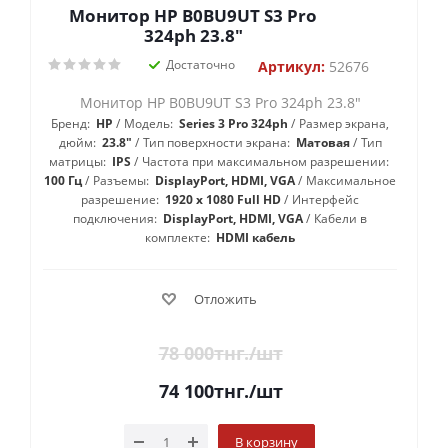
Монитор HP B0BU9UT S3 Pro
324ph 23.8"
Достаточно
Артикул:
52676
Монитор HP B0BU9UT S3 Pro 324ph 23.8"
Бренд:
HP
Модель:
Series 3 Pro 324ph
Размер экрана,
дюйм:
23.8"
Тип поверхности экрана:
Матовая
Тип
матрицы:
IPS
Частота при максимальном разрешении:
100 Гц
Разъемы:
DisplayPort, HDMI, VGA
Максимальное
разрешение:
1920 x 1080 Full HD
Интерфейс
подключения:
DisplayPort, HDMI, VGA
Кабели в
комплекте:
HDMI кабель
Отложить
78 000
тнг.
/шт
74 100
тнг.
/шт
В корзину