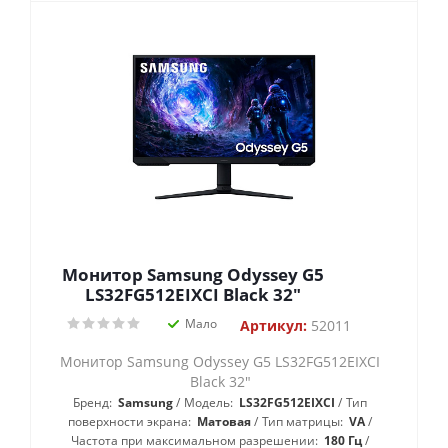
Монитор Samsung Odyssey G5
LS32FG512EIXCI Black 32"
Мало
Артикул:
52011
Монитор Samsung Odyssey G5 LS32FG512EIXCI
Black 32"
Бренд:
Samsung
Модель:
LS32FG512EIXCI
Тип
поверхности экрана:
Матовая
Тип матрицы:
VA
Частота при максимальном разрешении:
180 Гц