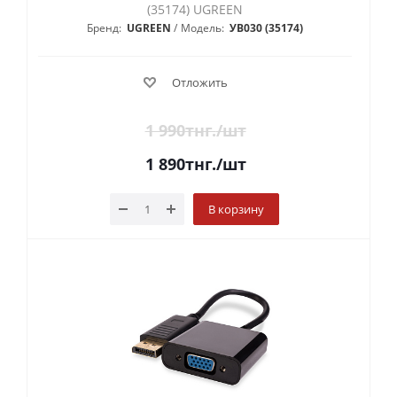
(35174) UGREEN
Бренд:
UGREEN
Модель:
УВ030 (35174)
Отложить
1 990
тнг.
/шт
1 890
тнг.
/шт
В корзину