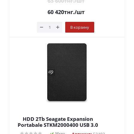
63 600
тнг.
/шт
60 420
тнг.
/шт
В корзину
HDD 2Tb Seagate Expansion
Portabale STKM2000400 USB 3.0
Мало