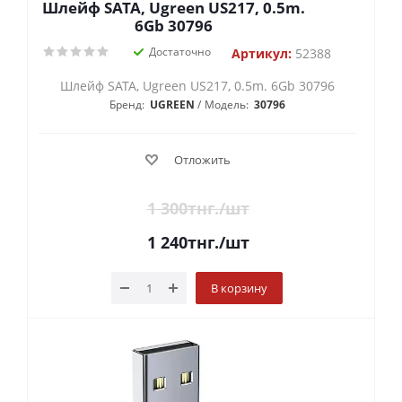
Шлейф SATA, Ugreen US217, 0.5m.
6Gb 30796
Достаточно
Артикул:
52388
Шлейф SATA, Ugreen US217, 0.5m. 6Gb 30796
Бренд:
UGREEN
Модель:
30796
Отложить
1 300
тнг.
/шт
1 240
тнг.
/шт
В корзину