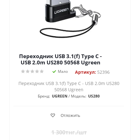
Переходник USB 3.1(f) Type C -
USB 2.0m US280 50568 Ugreen
Мало
Артикул:
52396
Переходник USB 3.1(f) Type C - USB 2.0m US280
50568 Ugreen
Бренд:
UGREEN
Модель:
US280
Отложить
1 300
тнг.
/шт