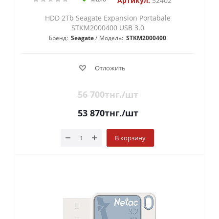
Артикул:
52402
HDD 2Tb Seagate Expansion Portabale
STKM2000400 USB 3.0
Бренд:
Seagate
Модель:
STKM2000400
Отложить
56 700
тнг.
/шт
53 870
тнг.
/шт
В корзину