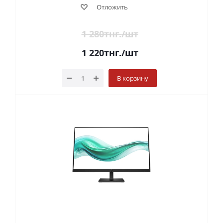
Отложить
1 280
тнг.
/шт
1 220
тнг.
/шт
В корзину