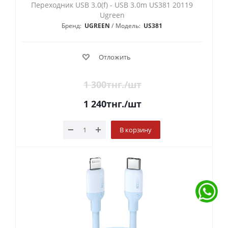
Переходник USB 3.0(f) - USB 3.0m US381 20119
Ugreen
Бренд:
UGREEN
Модель:
US381
Отложить
1 300
тнг.
/шт
1 240
тнг.
/шт
В корзину