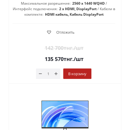
Максимальное разрешение:
2560 x 1440 WQHD
Интерфейс подключения:
2 х HDMI, DisplayPort
Кабели в
комплекте:
HDMI кабель, Кабель DisplayPort
Отложить
142 700
тнг.
/шт
135 570
тнг.
/шт
В корзину