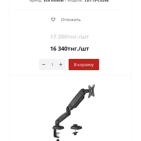
Бренд:
Eco Estelar
Модель:
LDT13-C024E
Отложить
17 200
тнг.
/шт
16 340
тнг.
/шт
В корзину