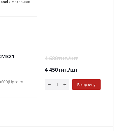
panel
Материал:
 CM321
4 680
тнг.
/шт
4 450
тнг.
/шт
0609)Ugreen
В корзину