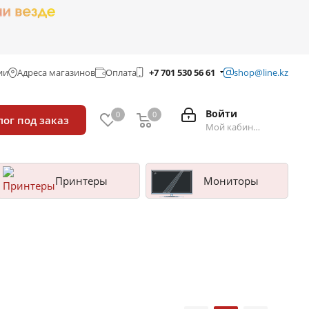
ии
Адреса магазинов
Оплата
+7 701 530 56 61
shop@line.kz
Войти
0
0
лог под заказ
Мой кабинет
Принтеры
Мониторы