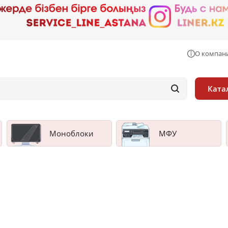
О компан
Ката
Моноблоки
МФУ