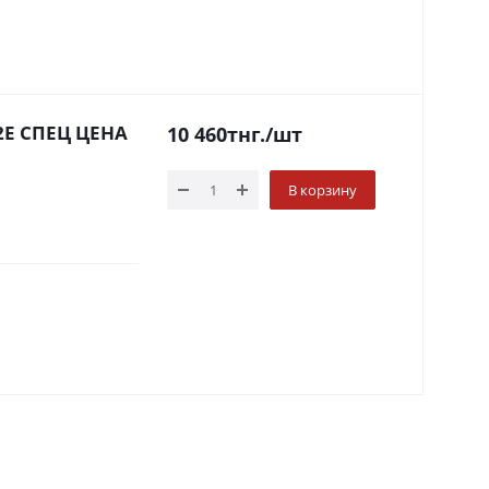
I2E СПЕЦ ЦЕНА
10 460
тнг.
/шт
В корзину