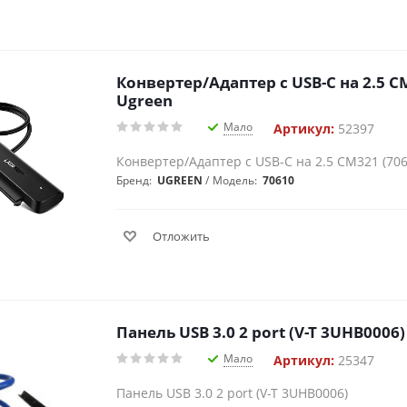
Конвертер/Адаптер с USB-C на 2.5 C
Ugreen
Мало
Артикул:
52397
Конвертер/Адаптер с USB-C на 2.5 CM321 (706
Бренд:
UGREEN
Модель:
70610
Отложить
Панель USB 3.0 2 port (V-T 3UHB000
Мало
Артикул:
25347
Панель USB 3.0 2 port (V-T 3UHB0006)