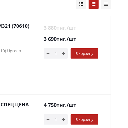
M321 (70610)
3 880
тнг.
/шт
3 690
тнг.
/шт
10) Ugreen
В корзину
6) СПЕЦ ЦЕНА
4 750
тнг.
/шт
В корзину