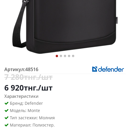
Артикул:
48516
7 280
тнг.
/шт
6 920
тнг.
/шт
Характеристики
:
Бренд
Defender
:
Модель
Monte
:
Тип застежки
Молния
:
Материал
Полиэстер.