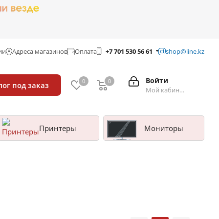
ии
Адреса магазинов
Оплата
+7 701 530 56 61
shop@line.kz
Войти
0
0
лог под заказ
Мой кабинет
Принтеры
Мониторы