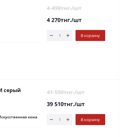
4 490
тнг.
/шт
4 270
тнг.
/шт
В корзину
M серый
41 590
тнг.
/шт
39 510
тнг.
/шт
скусственная кожа
В корзину