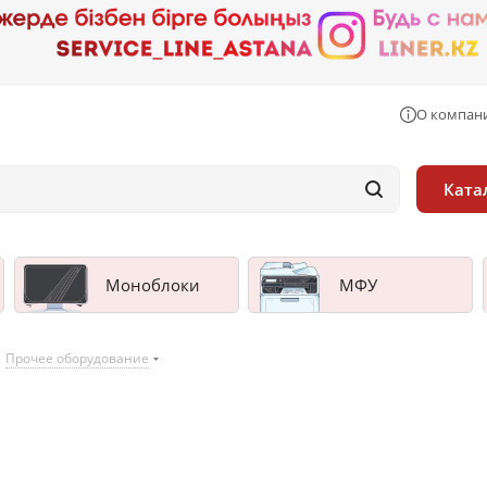
О компан
Ката
Моноблоки
МФУ
Прочее оборудование