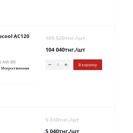
cool AC120
109 520
тнг.
/шт
104 040
тнг.
/шт
 AIR-BR
В корзину
:
Искусственная
5 310
тнг.
/шт
5 040
тнг.
/шт