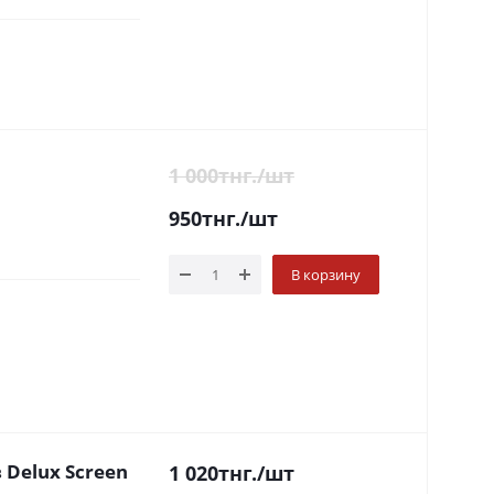
1 000
тнг.
/шт
950
тнг.
/шт
В корзину
Delux Screen
1 020
тнг.
/шт