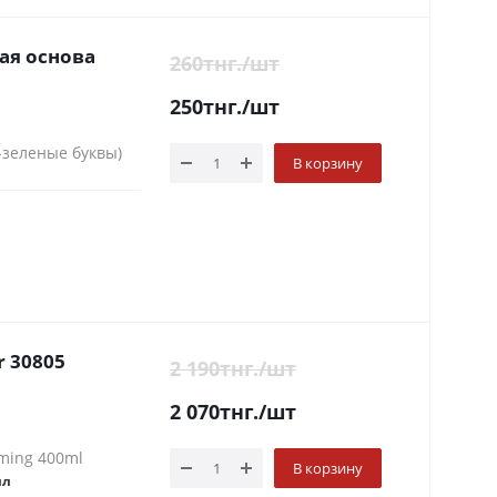
ая основа
260
тнг.
/шт
250
тнг.
/шт
-зеленые буквы)
В корзину
r 30805
2 190
тнг.
/шт
2 070
тнг.
/шт
ming 400ml
В корзину
лл