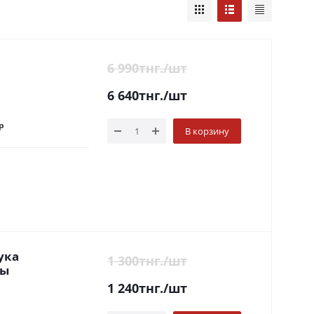
6 990
тнг.
/шт
5
6 640
тнг.
/шт
р
В корзину
ука
1 300
тнг.
/шт
цы
1 240
тнг.
/шт