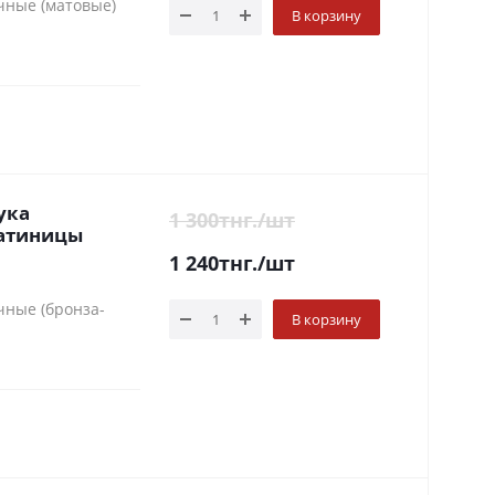
чные (матовые)
В корзину
ука
1 300
тнг.
/шт
латиницы
1 240
тнг.
/шт
чные (бронза-
В корзину