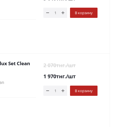
В корзину
x Set Clean
2 070
тнг.
/шт
1 970
тнг.
/шт
an
В корзину