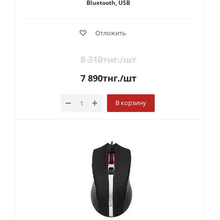
Bluetooth, USB
Отложить
8 310
тнг.
/шт
7 890
тнг.
/шт
В корзину