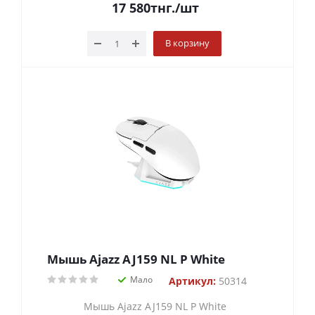
17 580
тнг.
/шт
В корзину
Мышь Ajazz AJ159 NL P White
Мало
Артикул:
50314
Мышь Ajazz AJ159 NL P White