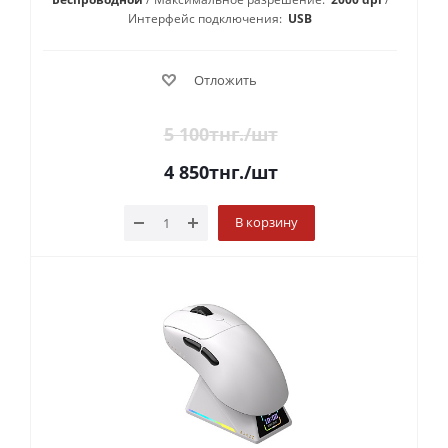
Интерфейс подключения:
USB
Отложить
5 100
тнг.
/шт
4 850
тнг.
/шт
В корзину