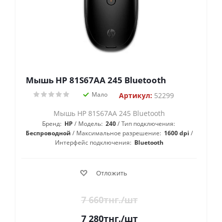
Мышь HP 81S67AA 245 Bluetooth
Мало
Артикул:
52299
Мышь HP 81S67AA 245 Bluetooth
Бренд:
HP
Модель:
240
Тип подключения:
Беспроводной
Максимальное разрешение:
1600 dpi
Интерфейс подключения:
Bluetooth
Отложить
7 660
тнг.
/шт
7 280
тнг.
/шт