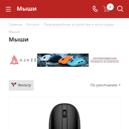
Мыши
0
Главная
-
Каталог
-
Периферийные устройства и аксессуары
-
Мыши
Мыши
Фильтр
По умолчанию