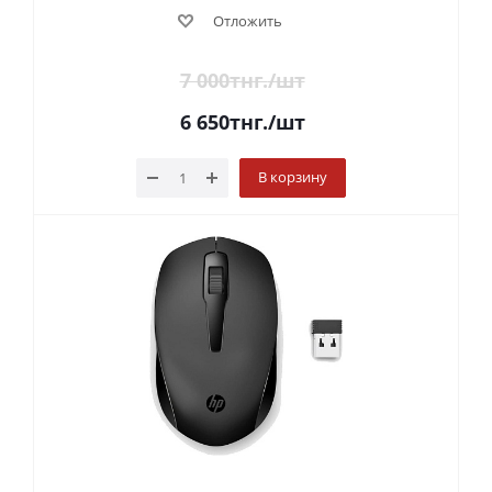
Отложить
7 000
тнг.
/шт
6 650
тнг.
/шт
В корзину