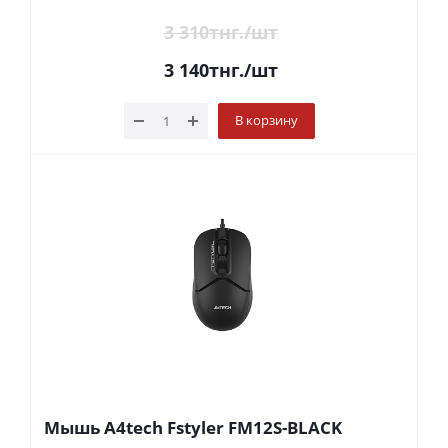
3 310
тнг.
/шт
3 140
тнг.
/шт
В корзину
Мышь A4tech Fstyler FM12S-BLACK