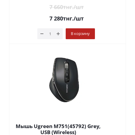
7 660
тнг.
/шт
7 280
тнг.
/шт
В корзину
Мышь Ugreen M751(45792) Grey,
USB (Wireless)