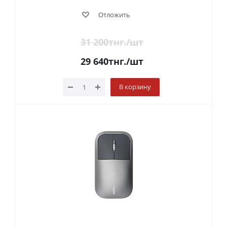
Отложить
31 200
тнг.
/шт
29 640
тнг.
/шт
В корзину