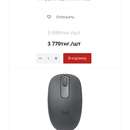
Отложить
3 980
тнг.
/шт
3 770
тнг.
/шт
В корзину