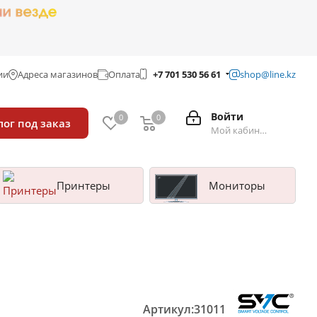
ии
Адреса магазинов
Оплата
+7 701 530 56 61
shop@line.kz
Войти
0
0
лог под заказ
Мой кабинет
Принтеры
Мониторы
Артикул:
31011