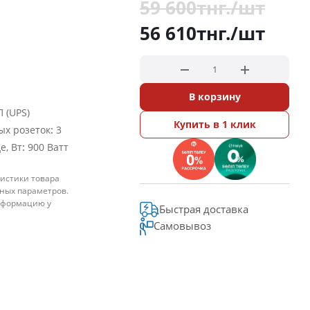
59 600
тнг.
/шт
56 610
тнг.
/шт
В корзину
 (UPS)
Купить в 1 клик
:
ых розеток
3
:
е, Вт
900 Ватт
истики товара
ьных параметров.
нформацию у
Быстрая доставка
Самовывоз