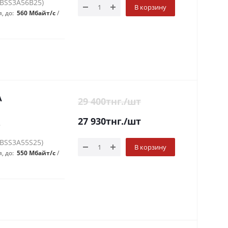
GBSS3A56B25)
В корзину
, до:
560 Мбайт/с
A
29 400
тнг.
/шт
27 930
тнг.
/шт
8
GBSS3A55S25)
В корзину
, до:
550 Мбайт/c