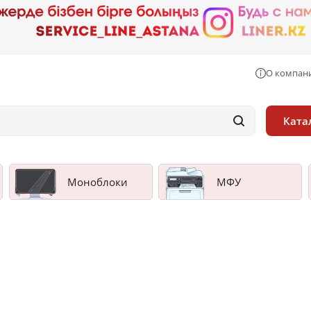
О компан
Ката
Моноблоки
МФУ