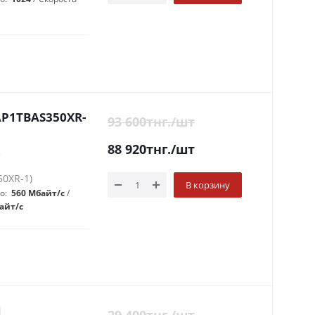
(AP1TBAS350XR-
93 600
тнг.
/шт
88 920
тнг.
/шт
5
50XR-1)
В корзину
до:
560 Мбайт/с
айт/с
I