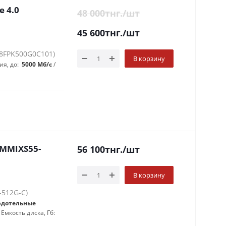
e 4.0
48 000
тнг.
/шт
45 600
тнг.
/шт
M8FPK500G0C101)
В корзину
ия, до:
5000 Мб/с
AMMIXS55-
56 100
тнг.
/шт
В корзину
-512G-C)
рдотельные
Емкость диска, Гб: