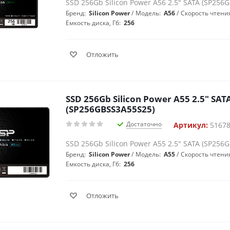
SSD 256Gb Silicon Power A56 2.5" SATA (SP256
Бренд:
Silicon Power
Модель:
A56
Скорость чтения
Емкость диска, Гб:
256
Отложить
SSD 256Gb Silicon Power A55 2.5" SAT
(SP256GBSS3A55S25)
Достаточно
Артикул:
5167
SSD 256Gb Silicon Power A55 2.5" SATA (SP256
Бренд:
Silicon Power
Модель:
A55
Скорость чтения
Емкость диска, Гб:
256
Отложить