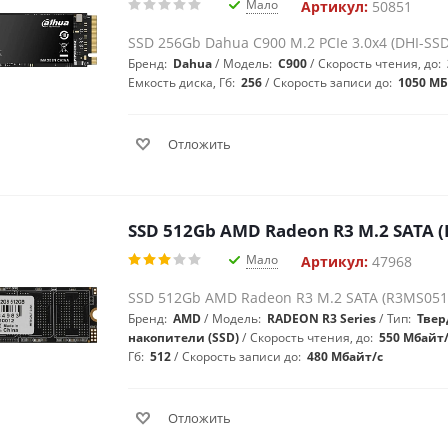
Мало
Артикул:
50851
SSD 256Gb Dahua C900 M.2 PCIe 3.0x4 (DHI-SS
Бренд:
Dahua
Модель:
C900
Скорость чтения, до:
Емкость диска, Гб:
256
Скорость записи до:
1050 МБ
Отложить
SSD 512Gb AMD Radeon R3 M.2 SATA 
Мало
Артикул:
47968
SSD 512Gb AMD Radeon R3 M.2 SATA (R3MS051
Бренд:
AMD
Модель:
RADEON R3 Series
Тип:
Твер
накопители (SSD)
Скорость чтения, до:
550 Мбайт
Гб:
512
Скорость записи до:
480 Мбайт/с
Отложить