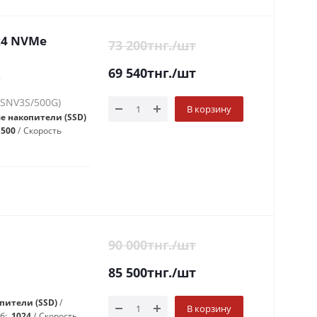
0x4 NVMe
73 200
тнг.
/шт
69 540
тнг.
/шт
8
(SNV3S/500G)
В корзину
е накопители (SSD)
500
Скорость
90 000
тнг.
/шт
85 500
тнг.
/шт
пители (SSD)
В корзину
Гб:
1024
Скорость