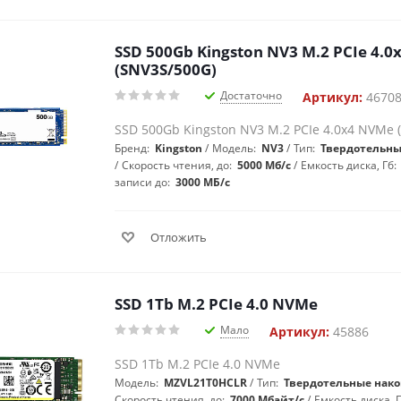
SSD 500Gb Kingston NV3 M.2 PCIe 4.
(SNV3S/500G)
Достаточно
Артикул:
4670
SSD 500Gb Kingston NV3 M.2 PCIe 4.0x4 NVMe 
Бренд:
Kingston
Модель:
NV3
Тип:
Твердотельны
Скорость чтения, до:
5000 Мб/с
Емкость диска, Гб:
записи до:
3000 МБ/с
Отложить
SSD 1Tb M.2 PCIe 4.0 NVMe
Мало
Артикул:
45886
SSD 1Tb M.2 PCIe 4.0 NVMe
Модель:
MZVL21T0HCLR
Тип:
Твердотельные нако
Скорость чтения, до:
7000 Мбайт/с
Емкость диска, 