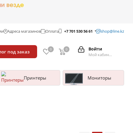
ии
Адреса магазинов
Оплата
+7 701 530 56 61
shop@line.kz
Войти
0
0
лог под заказ
Мой кабинет
Принтеры
Мониторы