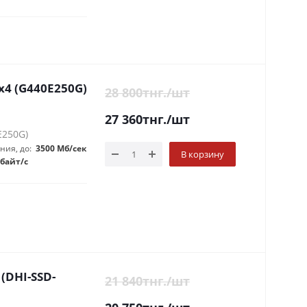
0x4 (G440E250G)
28 800
тнг.
/шт
27 360
тнг.
/шт
E250G)
ния, до:
3500 Мб/сек
В корзину
байт/с
 (DHI-SSD-
21 840
тнг.
/шт