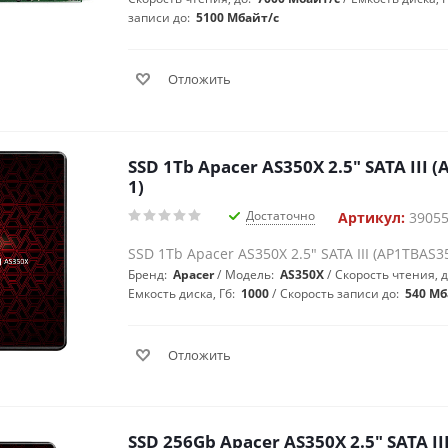
записи до:
5100 Мбайт/с
Отложить
SSD 1Tb Apacer AS350X 2.5" SATA III 
1)
Достаточно
Артикул:
3905
SSD 1Tb Apacer AS350X 2.5" SATA III (AP1TBAS3
Бренд:
Apacer
Модель:
AS350X
Скорость чтения, 
Емкость диска, Гб:
1000
Скорость записи до:
540 Мб
Отложить
SSD 256Gb Apacer AS350X 2.5" SATA II