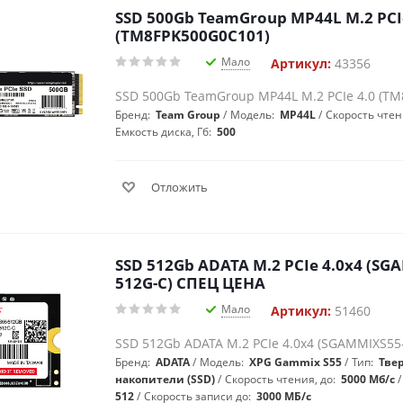
SSD 500Gb TeamGroup MP44L M.2 PCI
(TM8FPK500G0C101)
Мало
Артикул:
43356
SSD 500Gb TeamGroup MP44L M.2 PCIe 4.0 (T
Бренд:
Team Group
Модель:
MP44L
Скорость чтен
Емкость диска, Гб:
500
Отложить
SSD 512Gb ADATA M.2 PCIe 4.0x4 (SG
512G-C) СПЕЦ ЦЕНА
Мало
Артикул:
51460
SSD 512Gb ADATA M.2 PCIe 4.0x4 (SGAMMIXS55
Бренд:
ADATA
Модель:
XPG Gammix S55
Тип:
Тве
накопители (SSD)
Скорость чтения, до:
5000 Мб/с
512
Скорость записи до:
3000 МБ/с