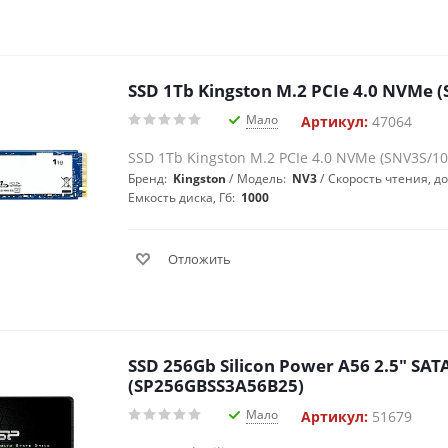
SSD 1Tb Kingston M.2 PCIe 4.0 NVMe 
Мало
Артикул:
47064
SSD 1Tb Kingston M.2 PCIe 4.0 NVMe (SNV3S/1
Бренд:
Kingston
Модель:
NV3
Скорость чтения, до
Емкость диска, Гб:
1000
Отложить
SSD 256Gb Silicon Power A56 2.5" SAT
(SP256GBSS3A56B25)
Мало
Артикул:
51679