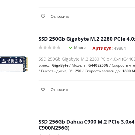
Отложить
SSD 250Gb Gigabyte M.2 2280 PCIe 4.
Много
Артикул:
49884
SSD 250Gb Gigabyte M.2 2280 PCIe 4.0x4 (G440
Бренд:
GigaByte
Модель:
G440E250G
Скорость чте
Емкость диска, Гб:
250
Скорость записи до:
1800 М
Отложить
SSD 256Gb Dahua C900 M.2 PCIe 3.0x4
C900N256G)