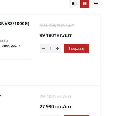
(SNV3S/1000G)
104 400
тнг.
/шт
99 180
тнг.
/шт
000G)
:
6000 Мб/с
В корзину
A
29 400
тнг.
/шт
27 930
тнг.
/шт