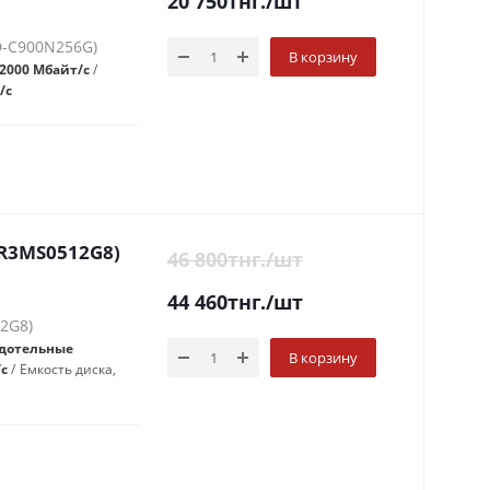
20 750
тнг.
/шт
D-C900N256G)
В корзину
2000 Мбайт/с
/с
(R3MS0512G8)
46 800
тнг.
/шт
44 460
тнг.
/шт
2G8)
дотельные
В корзину
/c
Емкость диска,