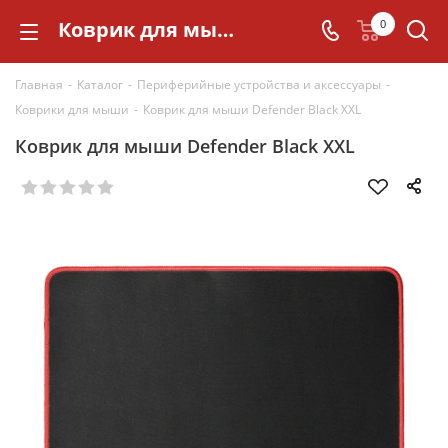
Коврик для мыши Defender Black XXL
0
Главная
-
Каталог
-
Периферийные устройства и аксессуары
-
Коврики для мыши
-
Коврик для мыши Defender Black XXL
Коврик для мыши Defender Black XXL